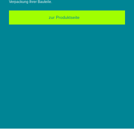
Verpackung Ihrer Bauteile.
Monta
mit d
zur Produktseite