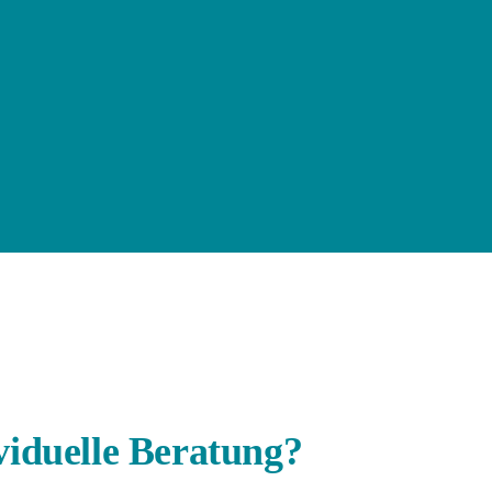
Verpackungstät
zur P
viduelle Beratung?