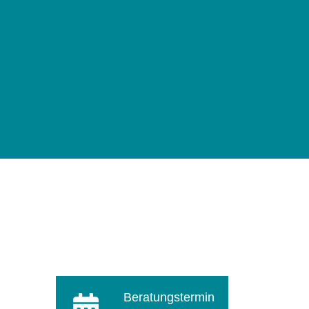
igkeiten in enger Zusammenarbeit mit dem Werker.
roduktseite
Beratungstermin