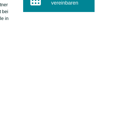
vereinbaren
tner
 bei
le in