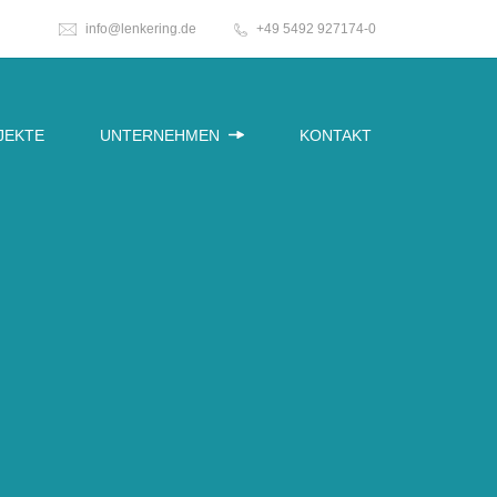
info@lenkering.de
+49 5492 927174-0
JEKTE
UNTERNEHMEN
KONTAKT