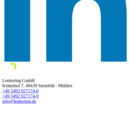
Lenkering GmbH
Kötterhof 7
,
49439
Steinfeld - Mühlen
+49 5492 927174-0
+49 5492 927174-9
info@lenkering.de