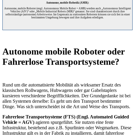
Autonome, mobile Robotik (AMR):
Autonome, mobile Roboter (engl. Autonomous Mobile Robot = AMR) werden auch „Autonomous Intelligent
Vehicles (AIV)“ oder „Mobile Industrial Robots (MIR)“ genannt. Sie sind charakterisiert durch ihre
selbstständige (autonome) Arbeitsweise. Im Gegensatz zu stationären Robotern können sie sich frei in einer
bestimmten Umgebung bewegen und ihre Aufgaben erledigen.
Autonome mobile Roboter oder
Fahrerlose Transportsysteme?
Rund um die automatisierte Mobilität als wirksamer Ersatz des
klassischen Rollwagens, Hubwagens oder gar Gabelstaplers
kursieren verschiedene Begrifflichkeiten. Der Grundgedanke ist bei
allen Systemen derselbe: Es geht um den Transport bestimmter
Dinge. Was sich unterscheidet ist die Art und Weise des Transports.
Fahrerlose Transportsysteme (FTS) (Engl. Automated Guided
Vehicle = AGV)
agieren spurgeführt. Sie nutzen eine feste
Infrastruktur, bestehend aus z.B. Spurlinien oder Wegmarken. Diese
Infrastruktur gilt es in der Fabrik zu installieren, damit fahrerlose